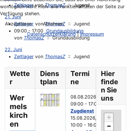
Zeltlager
von
ThomasZ
:: Jugend
womöglich nicht mehr alle Funktionalitäten der Seite zur
Verfügung stehen.
21. Juni
Zeltlager
von
ThomasZ
:: Jugend
Akzeptieren
Ablehnen
09:00 - 17:00
Grundausbildung
Datenschutzerklärung
|
Impressum
von
ThomasZ
:: Grundausbildung
22. Juni
Zeltlager
von
ThomasZ
:: Jugend
Wette
Diens
Termi
Hier
r
tplan
ne
finde
n Sie
Wer
08.08.2026,
uns
09:00
-
17:00
mels
Zugdienst
kirch
+
15.08.2026,
en
10:00
-
16:00
−