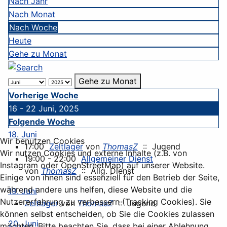
Nach Jahr
Nach Monat
Nach Woche
Heute
Gehe zu Monat
Gehe zu Monat
Vorherige Woche
16 - 22 Juni, 2025
Folgende Woche
18. Juni
Wir benutzen Cookies
17:00
Zeltlager
von
ThomasZ
:: Jugend
Wir nutzen Cookies und externe Inhalte (z.B. von
19:00 - 22:00
Allgemeiner Dienst
Instagram oder OpenStreetMap) auf unserer Website.
von
ThomasZ
:: Allg. Dienst
Einige von ihnen sind essenziell für den Betrieb der Seite,
während andere uns helfen, diese Website und die
19. Juni
Nutzererfahrung zu verbessern (Tracking Cookies). Sie
Zeltlager
von
ThomasZ
:: Jugend
können selbst entscheiden, ob Sie die Cookies zulassen
20. Juni
möchten. Bitte beachten Sie, dass bei einer Ablehnung