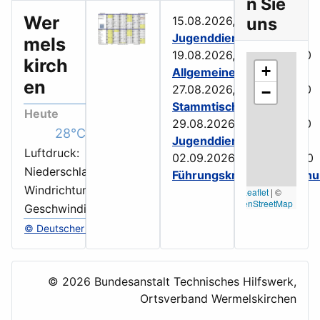
n Sie
Wer
15.08.2026, 10:00
uns
-
16:00
Jugenddienst
mels
19.08.2026, 19:00
-
22:00
kirch
+
Allgemeiner Dienst
en
27.08.2026, 19:00
-
23:00
−
Stammtisch
Heute
29.08.2026, 10:00
-
16:00
28°C
Jugenddienst
Luftdruck:
1018 hPa
02.09.2026, 19:00
-
22:00
Niederschlag:
0 mm
Führungskräftebesprech
Windrichtung:
NW
Leaflet
|
©
OpenStreetMap
Geschwindigkeit:
9 km/h
© Deutscher Wetterdienst
©
2026 Bundesanstalt Technisches Hilfswerk,
Ortsverband Wermelskirchen