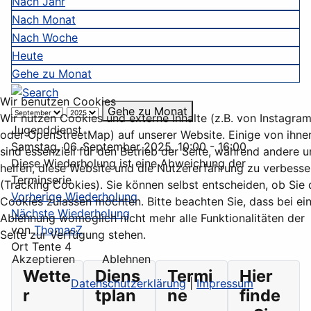
Nach Jahr
Nach Monat
Nach Woche
Heute
Gehe zu Monat
Wir benutzen Cookies
Gehe zu Monat
Wir nutzen Cookies und externe Inhalte (z.B. von Instagra
Jugenddienst
oder OpenStreetMap) auf unserer Website. Einige von ihne
Samstag, 06. September 2025, 10:00 - 16:00
sind essenziell für den Betrieb der Seite, während andere u
Diese Wiederholung ist eine Abweichung der
helfen, diese Website und die Nutzererfahrung zu verbesse
Terminserie
(Tracking Cookies). Sie können selbst entscheiden, ob Sie 
Vorherige Wiederholung
Cookies zulassen möchten. Bitte beachten Sie, dass bei ei
Nächste Wiederholung
Ablehnung womöglich nicht mehr alle Funktionalitäten der
von
ThomasZ
Seite zur Verfügung stehen.
Ort
Tente 4
Akzeptieren
Ablehnen
Wette
Diens
Termi
Hier
Datenschutzerklärung
|
Impressum
r
tplan
ne
finde